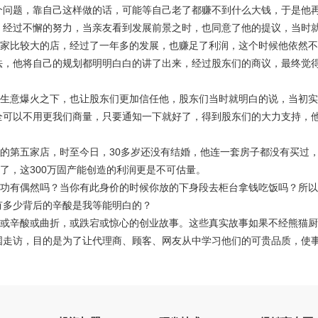
个问题，靠自己这样做的话，可能等自己老了都赚不到什么大钱，于是他
，经过不懈的努力，当亲友看到发展前景之时，也同意了他的提议，当时
比较大的店，经过了一年多的发展，也赚足了利润，这个时候他依然不
法，他将自己的规划都明明白白的讲了出来，经过股东们的商议，最终觉
意爆火之下，也让股东们更加信任他，股东们当时就明白的说，当初实
全可以不用更我们商量，只要通知一下就好了，得到股东们的大力支持，
第五家店，时至今日，30多岁还没有结婚，他连一套房子都没有买过，
万了，这300万固产能创造的利润更是不可估量。
有偶然吗？当你有此身价的时候你放的下身段去柜台拿钱吃饭吗？所以
有多少背后的辛酸是我等能明白的？
辛酸或曲折，或跌宕或惊心的创业故事。这些真实故事如果不经熊猫厨
国走访，目的是为了让代理商、顾客、网友从中学习他们的可贵品质，使