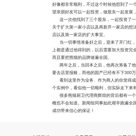
好像都非常顺利，不过这个时候他想到了一
望亲朋好友可以一起投资，做股东一起发展
这一次他找到了三个股东，一起投资了一家
关于扩大第一家小店以及再新开一家店的想
店以及第一家店的扩大事宜。
当一切事情准备好之后，迎来了开门红，生
上都是通过他得到的，以后需要加大投资完
而且要把熊猫的品牌做遍全国。
两年之后，当回本之后，他再次筹备了他的
要去店里报账，而他的固产已经有不下300
看到这里作为业务、作为商人的你觉得成功
个实例中，看似他一切顺利，但实际走下来
很多熊猫厨卫代理商辉煌的背后都有一个或
概也不会知道。新闻组同事如此艰辛跑遍全
成功带来信心的保证！