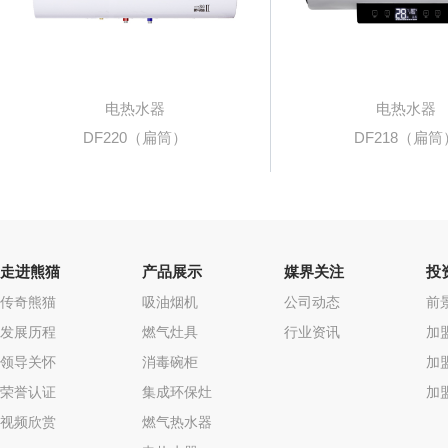
电热水器
电热水器
DF220（扁筒）
DF218（扁筒
走进熊猫
产品展示
媒界关注
投
传奇熊猫
吸油烟机
公司动态
前
发展历程
燃气灶具
行业资讯
加
领导关怀
消毒碗柜
加
荣誉认证
集成环保灶
加
视频欣赏
燃气热水器