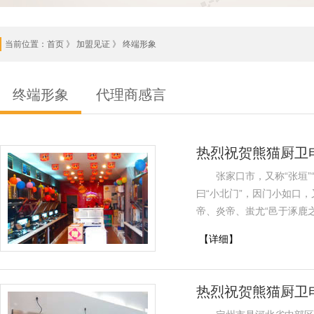
当前位置：
首页
》 加盟见证 》 终端形象
终端形象
代理商感言
热烈祝贺熊猫厨卫
张家口市，又称“张垣
曰“小北门”，因门小如口，
帝、炎帝、蚩尤“邑于涿鹿
【详细】
热烈祝贺熊猫厨卫