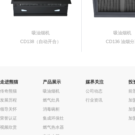
吸油烟机
吸油烟机
CD138（自动开合）
CD136 油烟
走进熊猫
产品展示
媒界关注
投
传奇熊猫
吸油烟机
公司动态
前
发展历程
燃气灶具
行业资讯
加
领导关怀
消毒碗柜
加
荣誉认证
集成环保灶
加
视频欣赏
燃气热水器